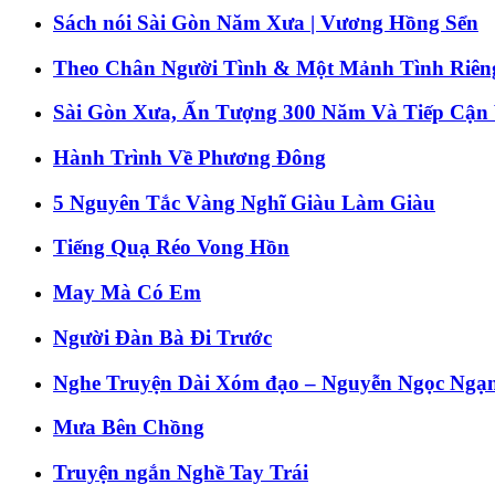
Sách nói Sài Gòn Năm Xưa | Vương Hồng Sển
Theo Chân Người Tình & Một Mảnh Tình Riên
Sài Gòn Xưa, Ấn Tượng 300 Năm Và Tiếp Cận
Hành Trình Về Phương Đông
5 Nguyên Tắc Vàng Nghĩ Giàu Làm Giàu
Tiếng Quạ Réo Vong Hồn
May Mà Có Em
Người Đàn Bà Đi Trước
Nghe Truyện Dài Xóm đạo – Nguyễn Ngọc Ngạ
Mưa Bên Chồng
Truyện ngắn Nghề Tay Trái