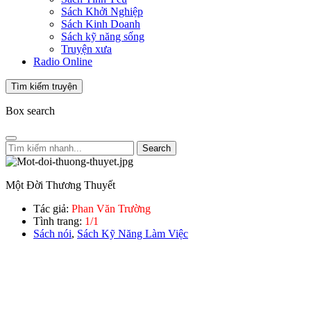
Sách Khởi Nghiệp
Sách Kinh Doanh
Sách kỹ năng sống
Truyện xưa
Radio Online
Tìm kiếm truyện
Box search
Search
Một Đời Thương Thuyết
Tác giả:
Phan Văn Trường
Tình trang:
1/1
Sách nói
,
Sách Kỹ Năng Làm Việc