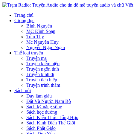
Trang chủ
Giọng đọc
Bình Nguyên
MC Đình Soạn
Trần Thy
Mc Nguyễn Huy
Nguyễn Ngọc Ngạn
Thể loại truyện
Truyện ma
Truyện kiếm hiệp
Truyện ngôn tình
Truyện kinh dị
Truyện tiên hiệp
Truyện trinh thám
Sách nói
Dạy làm giàu
Đất Và Người Nam Bộ
Sách kỹ năng sống
Sách học đường
Sách Kiến Thức Tổng Hợp
Sách Kinh Điển Thế Giới
Sách Phật Giáo
Sách Tình Yêu