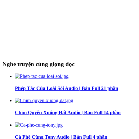
Nghe truyện cùng giọng đọc
Phép Tắc Của Loài Sói Audio | Bản Full 21 phần
Chim Quyên Xuống Đất Audio | Bản Full 14 phần
Cà Phê Cùng Tony Audio | Bản Full 4 phần