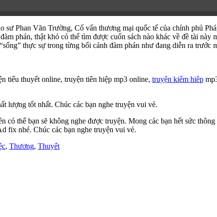
o sư Phan Văn Trường, Cố vấn thương mại quốc tế của chính phủ Pháp,
đàm phán, thật khó có thể tìm được cuốn sách nào khác về đề tài này 
 “sống” thực sự trong từng bối cảnh đàm phán như đang diễn ra trước 
ện tiểu thuyết online, truyện tiên hiệp mp3 online,
truyện kiếm hiêp
mp3 
ất lượng tốt nhất. Chúc các bạn nghe truyện vui vẻ.
nên có thể bạn sẽ không nghe được truyện. Mong các bạn hết sức thông
 Ad fix nhé. Chúc các bạn nghe truyện vui vẻ.
ệc
,
Thương
,
Thuyết