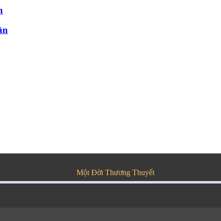
n
ần
Một Đời Thương Thuyết