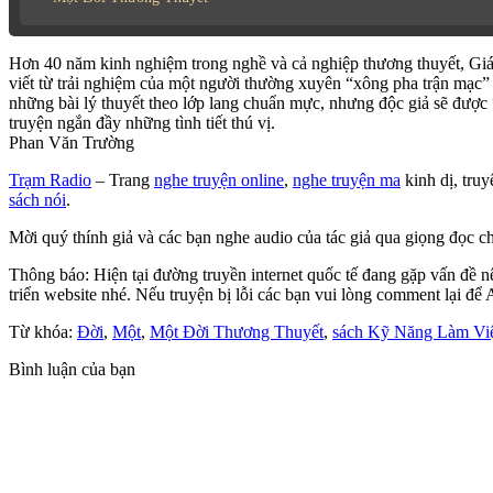
Hơn 40 năm kinh nghiệm trong nghề và cả nghiệp thương thuyết, Giá
viết từ trải nghiệm của một người thường xuyên “xông pha trận mạc” 
những bài lý thuyết theo lớp lang chuẩn mực, nhưng độc giả sẽ được
truyện ngắn đầy những tình tiết thú vị.
Phan Văn Trường
Trạm Radio
– Trang
nghe truyện online
,
nghe truyện ma
kinh dị, truy
sách nói
.
Mời quý thính giả và các bạn nghe audio của tác giả qua giọng đọc ch
Thông báo: Hiện tại đường truyền internet quốc tế đang gặp vấn đề 
triển website nhé. Nếu truyện bị lỗi các bạn vui lòng comment lại để
Từ khóa:
Đời
,
Một
,
Một Đời Thương Thuyết
,
sách Kỹ Năng Làm Vi
Bình luận của bạn