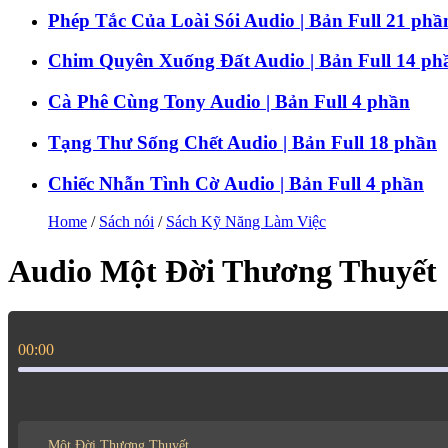
Phép Tắc Của Loài Sói Audio | Bản Full 21 phầ
Chim Quyên Xuống Đất Audio | Bản Full 14 ph
Cà Phê Cùng Tony Audio | Bản Full 4 phần
Tạng Thư Sống Chết Audio | Bản Full 18 phần
Chiếc Nhẫn Tình Cờ Audio | Bản Full 4 phần
Home
/
Sách nói
/
Sách Kỹ Năng Làm Việc
Audio Một Đời Thương Thuyết
00:00
Một Đời Thương Thuyết