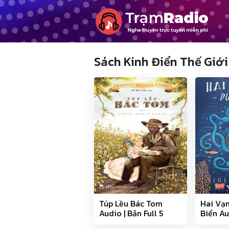
Sách Kinh Điển Thế Giớ
Túp Lều Bác Tom
Hai Vạ
Audio | Bản Full 5
Biển Au
phần
17 phần