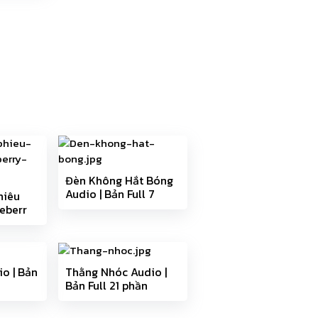
Đèn Không Hắt Bóng
Audio | Bản Full 7
hiêu
phần
eberry
n Full
o | Bản
Thằng Nhóc Audio |
Bản Full 21 phần