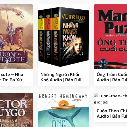
ixote – Nhà
Những Người Khốn
Ông Trùm Cuố
 Tài Ba Xứ
Khổ Audio | Bản Full
Audio | Bản Fu
 Audio | Bản
30 phần
phần
 phần
Cuốn Theo Chi
Audio | Bản Ful
phần