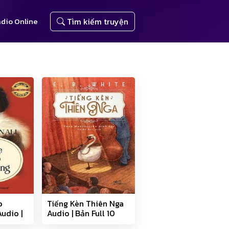
dio Online
Tìm kiếm truyện
o
Tiếng Kèn Thiên Nga
udio |
Audio | Bản Full 10
n
phần