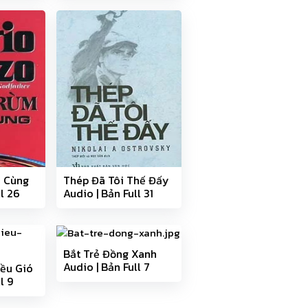
i Cùng
Thép Đã Tôi Thế Đấy
ll 26
Audio | Bản Full 31
phần
Bắt Trẻ Đồng Xanh
Audio | Bản Full 7
ều Gió
phần
l 9