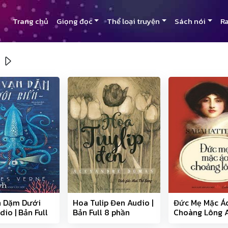
Trang chủ
Giọng đọc
Thể loại truyện
Sách nói
Ra
i
n Dặm Dưới
Hoa Tulip Đen Audio |
Đức Mẹ Mặc Á
dio | Bản Full
Bản Full 8 phần
Choàng Lông A
Bản Full 9 phầ