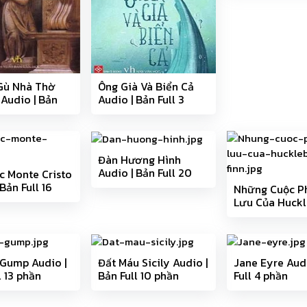
Gù Nhà Thờ
Ông Già Và Biển Cả
Audio | Bản
Audio | Bản Full 3
 phần
phần
Đàn Hương Hình
Audio | Bản Full 20
c Monte Cristo
phần
Bản Full 16
Những Cuộc P
Lưu Của Huckl
Finn Audio | Bả
25 phần
 Gump Audio |
Đất Máu Sicily Audio |
Jane Eyre Audi
l 13 phần
Bản Full 10 phần
Full 4 phần