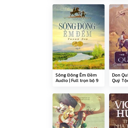
Sông Đông Êm Đềm
Don Qu
Audio | Full trọn bộ 9
Quý Tộc
phận
Mancha
Full 27