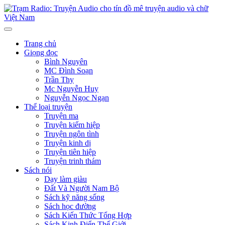
Trang chủ
Giọng đọc
Bình Nguyên
MC Đình Soạn
Trần Thy
Mc Nguyễn Huy
Nguyễn Ngọc Ngạn
Thể loại truyện
Truyện ma
Truyện kiếm hiệp
Truyện ngôn tình
Truyện kinh dị
Truyện tiên hiệp
Truyện trinh thám
Sách nói
Dạy làm giàu
Đất Và Người Nam Bộ
Sách kỹ năng sống
Sách học đường
Sách Kiến Thức Tổng Hợp
Sách Kinh Điển Thế Giới