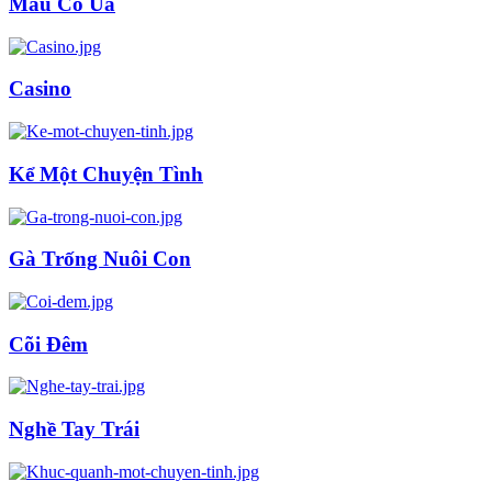
Màu Cỏ Úa
Casino
Kể Một Chuyện Tình
Gà Trống Nuôi Con
Cõi Đêm
Nghề Tay Trái