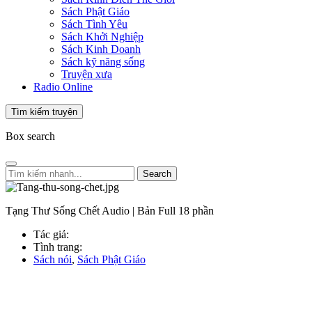
Sách Phật Giáo
Sách Tình Yêu
Sách Khởi Nghiệp
Sách Kinh Doanh
Sách kỹ năng sống
Truyện xưa
Radio Online
Tìm kiếm truyện
Box search
Search
Tạng Thư Sống Chết Audio | Bản Full 18 phần
Tác giả:
Tình trang:
Sách nói
,
Sách Phật Giáo