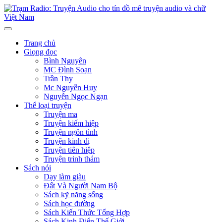
Trang chủ
Giọng đọc
Bình Nguyên
MC Đình Soạn
Trần Thy
Mc Nguyễn Huy
Nguyễn Ngọc Ngạn
Thể loại truyện
Truyện ma
Truyện kiếm hiệp
Truyện ngôn tình
Truyện kinh dị
Truyện tiên hiệp
Truyện trinh thám
Sách nói
Dạy làm giàu
Đất Và Người Nam Bộ
Sách kỹ năng sống
Sách học đường
Sách Kiến Thức Tổng Hợp
Sách Kinh Điển Thế Giới