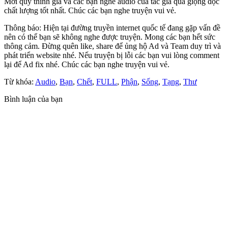
Mời quý thính giả và các bạn nghe audio của tác giả qua giọng đọc
chất lượng tốt nhất. Chúc các bạn nghe truyện vui vẻ.
Thông báo: Hiện tại đường truyền internet quốc tế đang gặp vấn đề
nên có thể bạn sẽ không nghe được truyện. Mong các bạn hết sức
thông cảm. Đừng quên like, share để ủng hộ Ad và Team duy trì và
phát triển website nhé. Nếu truyện bị lỗi các bạn vui lòng comment
lại để Ad fix nhé. Chúc các bạn nghe truyện vui vẻ.
Từ khóa:
Audio
,
Bạn
,
Chết
,
FULL
,
Phận
,
Sống
,
Tạng
,
Thư
Bình luận của bạn