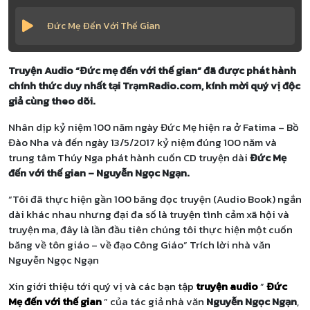
Đức Mẹ Đến Với Thế Gian
Truyện Audio “Đức mẹ đến với thế gian” đã được phát hành
chính thức duy nhất tại TrạmRadio.com, kính mời quý vị độc
giả cùng theo dõi.
Nhân dịp kỷ niệm 100 năm ngày Đức Mẹ hiện ra ở Fatima – Bồ
Đào Nha và đến ngày 13/5/2017 kỷ niệm đúng 100 năm và
trung tâm Thúy Nga phát hành cuốn CD truyện dài
Đức Mẹ
đến với thế gian – Nguyễn Ngọc Ngạn.
“Tôi đã thực hiện gần 100 băng đọc truyện (Audio Book) ngắn
dài khác nhau nhưng đại đa số là truyện tình cảm xã hội và
truyện ma, đây là lần đầu tiên chúng tôi thực hiện một cuốn
băng về tôn giáo – về đạo Công Giáo” Trích lời nhà văn
Nguyễn Ngọc Ngạn
Xin giới thiệu tới quý vị và các bạn tập
truyện audio
”
Đức
Mẹ đến với thế gian
” của tác giả nhà văn
Nguyễn Ngọc Ngạn
,