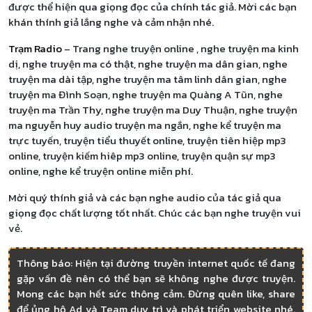
được thể hiện qua giọng đọc của chính tác giả. Mời các bạn
khán thính giả lắng nghe và cảm nhận nhé.
Trạm Radio
– Trang nghe truyện online , nghe truyện ma kinh
dị, nghe truyện ma có thật, nghe truyện ma dân gian, nghe
truyện ma dài tập, nghe truyện ma tâm linh dân gian, nghe
truyện ma Đình Soạn, nghe truyện ma Quàng A Tũn, nghe
truyện ma Trần Thy, nghe truyện ma Duy Thuận, nghe truyện
ma nguyễn huy audio truyện ma ngắn, nghe kể truyện ma
trực tuyến, truyện tiểu thuyết online, truyện tiên hiệp mp3
online, truyện kiếm hiêp mp3 online, truyện quận sự mp3
online, nghe kể truyện online miễn phí.
Mời quý thính giả và các bạn nghe audio của tác giả qua
giọng đọc chất lượng tốt nhất. Chúc các bạn nghe truyện vui
vẻ.
Thông báo: Hiện tại đường truyền internet quốc tế đang
gặp vấn đề nên có thể bạn sẽ không nghe được truyện.
Mong các bạn hết sức thông cảm. Đừng quên like, share
để ủng hộ Ad và Team duy trì và phát triển website nhé.