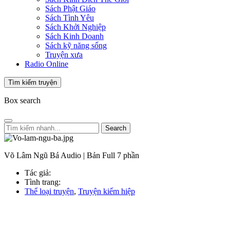
Sách Phật Giáo
Sách Tình Yêu
Sách Khởi Nghiệp
Sách Kinh Doanh
Sách kỹ năng sống
Truyện xưa
Radio Online
Tìm kiếm truyện
Box search
Search
Võ Lâm Ngũ Bá Audio | Bản Full 7 phần
Tác giả:
Tình trang:
Thể loại truyện
,
Truyện kiếm hiệp