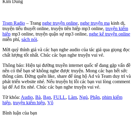
Kim Dung
Trạm Radio
– Trang
nghe truyện online
,
nghe truyện ma
kinh dị,
truyện tiểu thuyết online, truyện tiên hiệp mp3 online,
truyện kiếm
hiêp
mp3 online, truyện quận sự mp3 online,
nghe kể truyện online
miễn phí,
sách nói
.
Mời quý thính giả và các bạn nghe audio của tác giả qua giọng đọc
chất lượng tốt nhất. Chúc các bạn nghe truyện vui vẻ.
Thông báo: Hiện tại đường truyền internet quốc tế đang gặp vấn đề
nên có thể bạn sẽ không nghe được truyện. Mong các bạn hết sức
thông cảm. Đừng quên like, share để ủng hộ Ad và Team duy trì và
phát triển website nhé. Nếu truyện bị lỗi các bạn vui lòng comment
lại để Ad fix nhé. Chúc các bạn nghe truyện vui vẻ.
Từ khóa:
Audio
,
Bà
,
Bạn
,
FULL
,
Làm
,
Ngủ
,
Phận
,
phim kiếm
hiệp
,
truyện kiếm hiệp
,
Vô
Bình luận của bạn