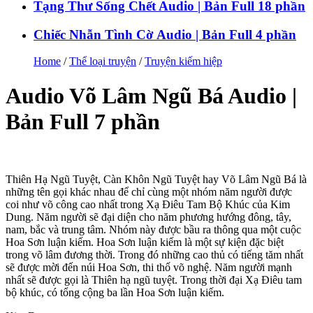
Tạng Thư Sống Chết Audio | Bản Full 18 phần
Chiếc Nhẫn Tình Cờ Audio | Bản Full 4 phần
Home
/
Thể loại truyện
/
Truyện kiếm hiệp
Audio Võ Lâm Ngũ Bá Audio |
Bản Full 7 phần
Thiên Hạ Ngũ Tuyệt, Càn Khôn Ngũ Tuyệt hay Võ Lâm Ngũ Bá là
những tên gọi khác nhau để chỉ cùng một nhóm năm người được
coi như võ công cao nhất trong Xạ Điêu Tam Bộ Khúc của Kim
Dung. Năm người sẽ đại diện cho năm phương hướng đông, tây,
nam, bắc và trung tâm. Nhóm này được bầu ra thông qua một cuộc
Hoa Sơn luận kiếm. Hoa Sơn luận kiếm là một sự kiện đặc biệt
trong võ lâm đương thời. Trong đó những cao thủ có tiếng tăm nhất
sẽ được mời đến núi Hoa Sơn, thi thố võ nghệ. Năm người mạnh
nhất sẽ được gọi là Thiên hạ ngũ tuyệt. Trong thời đại Xạ Điêu tam
bộ khúc, có tổng cộng ba lần Hoa Sơn luận kiếm.