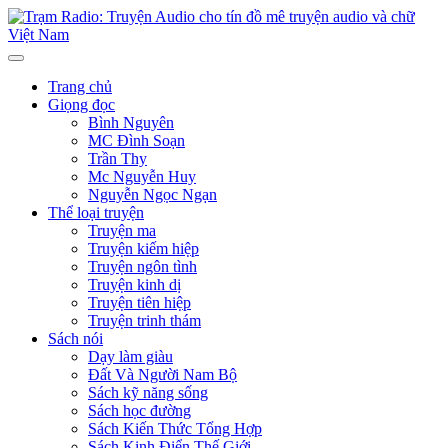
Trang chủ
Giọng đọc
Bình Nguyên
MC Đình Soạn
Trần Thy
Mc Nguyễn Huy
Nguyễn Ngọc Ngạn
Thể loại truyện
Truyện ma
Truyện kiếm hiệp
Truyện ngôn tình
Truyện kinh dị
Truyện tiên hiệp
Truyện trinh thám
Sách nói
Dạy làm giàu
Đất Và Người Nam Bộ
Sách kỹ năng sống
Sách học đường
Sách Kiến Thức Tổng Hợp
Sách Kinh Điển Thế Giới