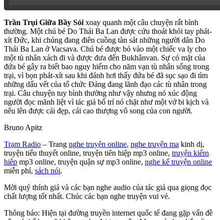
Phần 4
Trần Trụi Giữa Bầy Sói
xoay quanh một câu chuyện rất bình
thường. Một chú bé Do Thái Ba Lan được cứu thoát khỏi tay phát-
Phần 5
xít Đức, khi chúng đang điên cuồng tàn sát những người dân Do
Thái Ba Lan ở Vacsava. Chú bé được bỏ vào một chiếc va ly cho
một tù nhân xách đi và được đưa đến Bukhânvan. Sự có mặt của
Phần 6
đứa bé gây ra biết bao nguy hiểm cho năm vạn tù nhân sống trong
trại, vì bọn phát-xít sau khi đánh hơi thấy đứa bé đã sục sạo đi tìm
những dấu vết của tổ chức Đảng đang lãnh đạo các tù nhân trong
Phần 7
trại. Câu chuyện tuy bình thường như vậy nhưng nó xúc động
người đọc mãnh liệt vì tác giả bố trí nó chặt như một vở bi kịch và
nêu lên được cái đẹp, cái cao thượng vô song của con người.
Phần 8
Bruno Apitz
Phần 9
Trạm Radio
– Trang
nghe truyện online
,
nghe truyện ma
kinh dị,
truyện tiểu thuyết online, truyện tiên hiệp mp3 online,
truyện kiếm
hiêp
mp3 online, truyện quận sự mp3 online,
nghe kể truyện online
Phần 10
miễn phí,
sách nói
.
Mời quý thính giả và các bạn nghe audio của tác giả qua giọng đọc
Phần 11
chất lượng tốt nhất. Chúc các bạn nghe truyện vui vẻ.
Thông báo: Hiện tại đường truyền internet quốc tế đang gặp vấn đề
Phần 12