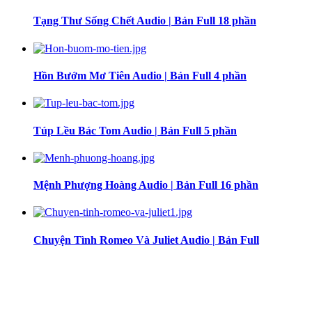
Phần 29
Tạng Thư Sống Chết Audio | Bản Full 18 phần
Phần 30
Hồn Bướm Mơ Tiên Audio | Bản Full 4 phần
Phần 31
Phần 32
Túp Lều Bác Tom Audio | Bản Full 5 phần
Phần 33
Mệnh Phượng Hoàng Audio | Bản Full 16 phần
Phần 34
Phần 35
Chuyện Tình Romeo Và Juliet Audio | Bản Full
Phần 36
Phần 37