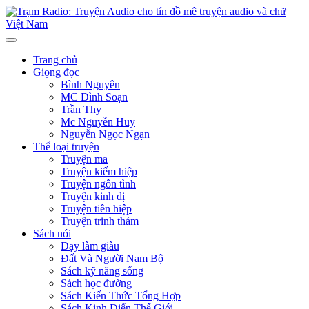
Trang chủ
Giọng đọc
Bình Nguyên
MC Đình Soạn
Trần Thy
Mc Nguyễn Huy
Nguyễn Ngọc Ngạn
Thể loại truyện
Truyện ma
Truyện kiếm hiệp
Truyện ngôn tình
Truyện kinh dị
Truyện tiên hiệp
Truyện trinh thám
Sách nói
Dạy làm giàu
Đất Và Người Nam Bộ
Sách kỹ năng sống
Sách học đường
Sách Kiến Thức Tổng Hợp
Sách Kinh Điển Thế Giới