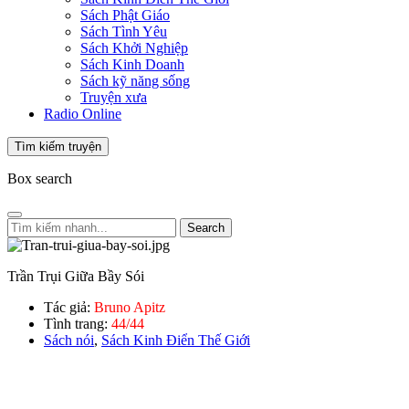
Sách Phật Giáo
Sách Tình Yêu
Sách Khởi Nghiệp
Sách Kinh Doanh
Sách kỹ năng sống
Truyện xưa
Radio Online
Tìm kiếm truyện
Box search
Search
Trần Trụi Giữa Bầy Sói
Tác giả:
Bruno Apitz
Tình trang:
44/44
Sách nói
,
Sách Kinh Điển Thế Giới