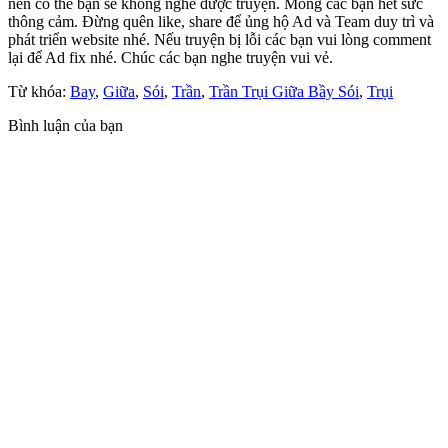
nên có thể bạn sẽ không nghe được truyện. Mong các bạn hết sức
thông cảm. Đừng quên like, share để ủng hộ Ad và Team duy trì và
phát triển website nhé. Nếu truyện bị lỗi các bạn vui lòng comment
Phần 13
lại để Ad fix nhé. Chúc các bạn nghe truyện vui vẻ.
Từ khóa:
Bay
,
Giữa
,
Sói
,
Trần
,
Trần Trụi Giữa Bầy Sói
,
Trụi
Phần 14
Bình luận của bạn
Phần 15
Phần 16
Phần 17
Phần 18
Phần 19
Phần 20