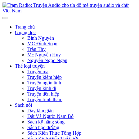
Trang chủ
Giọng đọc
Bình Nguyên
MC Đình Soạn
Trần Thy
Mc Nguyễn Huy
Nguyễn Ngọc Ngạn
Thể loại truyện
Truyện ma
Truyện kiếm hiệp
Truyện ngôn tình
Truyện kinh dị
Truyện tiên hiệp
Truyện trinh thám
Sách nói
Dạy làm giàu
Đất Và Người Nam Bộ
Sách kỹ năng sống
Sách học đường
Sách Kiến Thức Tổng Hợp
Sách Kinh Điển Thế Giới