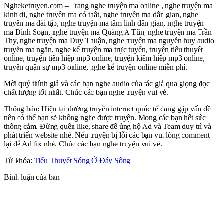
Ngheketruyen.com – Trang nghe truyện ma online , nghe truyện ma
kinh dị, nghe truyện ma có thật, nghe truyện ma dân gian, nghe
truyện ma dài tập, nghe truyện ma tâm linh dân gian, nghe truyện
ma Đình Soạn, nghe truyện ma Quàng A Tũn, nghe truyện ma Trần
Thy, nghe truyện ma Duy Thuận, nghe truyện ma nguyễn huy audio
truyện ma ngắn, nghe kể truyện ma trực tuyến, truyện tiểu thuyết
online, truyện tiên hiệp mp3 online, truyện kiếm hiêp mp3 online,
truyện quận sự mp3 online, nghe kể truyện online miễn phí.
Mời quý thính giả và các bạn nghe audio của tác giả qua giọng đọc
chất lượng tốt nhất. Chúc các bạn nghe truyện vui vẻ.
Thông báo: Hiện tại đường truyền internet quốc tế đang gặp vấn đề
nên có thể bạn sẽ không nghe được truyện. Mong các bạn hết sức
thông cảm. Đừng quên like, share để ủng hộ Ad và Team duy trì và
phát triển website nhé. Nếu truyện bị lỗi các bạn vui lòng comment
lại để Ad fix nhé. Chúc các bạn nghe truyện vui vẻ.
Từ khóa:
Tiểu Thuyết Sóng Ở Đáy Sông
Bình luận của bạn