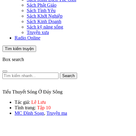
Sách Phật Giáo
Sách Tình Yêu
Sách Khởi Nghiệp
Sách Kinh Doanh
Sách kỹ năng sống
Truyện xưa
Radio Online
Tìm kiếm truyện
Box search
Search
Tiểu Thuyết Sóng Ở Đáy Sông
Tác giả:
Lê Lưu
Tình trang:
Tập 10
MC Đình Soạn
,
Truyện ma