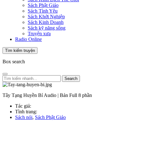
Sách Phật Giáo
Sách Tình Yêu
Sách Khởi Nghiệp
Sách Kinh Doanh
Sách kỹ năng sống
Truyện xưa
Radio Online
Tìm kiếm truyện
Box search
Search
Tây Tạng Huyền Bí Audio | Bản Full 8 phần
Tác giả:
Tình trang:
Sách nói
,
Sách Phật Giáo