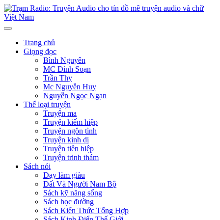
Trang chủ
Giọng đọc
Bình Nguyên
MC Đình Soạn
Trần Thy
Mc Nguyễn Huy
Nguyễn Ngọc Ngạn
Thể loại truyện
Truyện ma
Truyện kiếm hiệp
Truyện ngôn tình
Truyện kinh dị
Truyện tiên hiệp
Truyện trinh thám
Sách nói
Dạy làm giàu
Đất Và Người Nam Bộ
Sách kỹ năng sống
Sách học đường
Sách Kiến Thức Tổng Hợp
Sách Kinh Điển Thế Giới