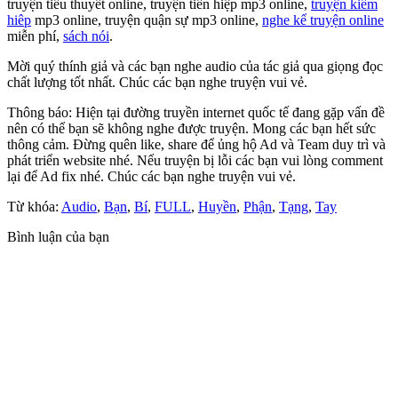
truyện tiểu thuyết online, truyện tiên hiệp mp3 online,
truyện kiếm
hiêp
mp3 online, truyện quận sự mp3 online,
nghe kể truyện online
miễn phí,
sách nói
.
Mời quý thính giả và các bạn nghe audio của tác giả qua giọng đọc
chất lượng tốt nhất. Chúc các bạn nghe truyện vui vẻ.
Thông báo: Hiện tại đường truyền internet quốc tế đang gặp vấn đề
nên có thể bạn sẽ không nghe được truyện. Mong các bạn hết sức
thông cảm. Đừng quên like, share để ủng hộ Ad và Team duy trì và
phát triển website nhé. Nếu truyện bị lỗi các bạn vui lòng comment
lại để Ad fix nhé. Chúc các bạn nghe truyện vui vẻ.
Từ khóa:
Audio
,
Bạn
,
Bí
,
FULL
,
Huyền
,
Phận
,
Tạng
,
Tay
Bình luận của bạn