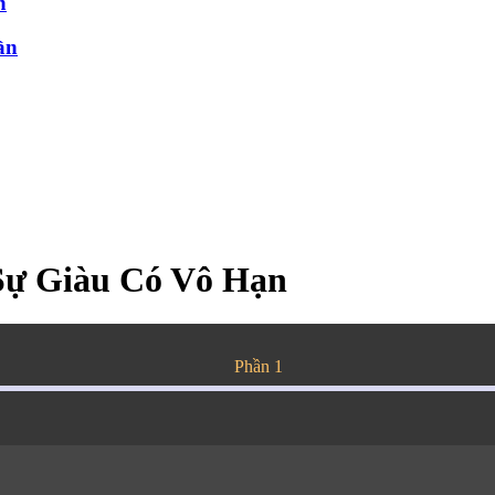
n
ần
Sự Giàu Có Vô Hạn
Phần 1