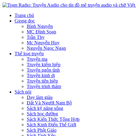
Trang chủ
Giọng đọc
Bình Nguyên
MC Đình Soạn
Trần Thy
Mc Nguyễn Huy
Nguyễn Ngọc Ngạn
Thể loại truyện
Truyện ma
Truyện kiếm hiệp
Truyện ngôn tình
Truyện kinh dị
Truyện tiên hiệp
Truyện trinh thám
Sách nói
Dạy làm giàu
Đất Và Người Nam Bộ
Sách kỹ năng sống
Sách học đường
Sách Kiến Thức Tổng Hợp
Sách Kinh Điển Thế Giới
Sách Phật Giáo
Sách Tình Yêu