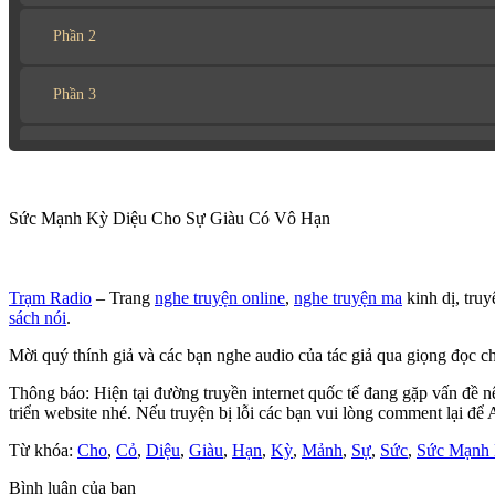
Phần 2
Phần 3
Phần Cuối
Sức Mạnh Kỳ Diệu Cho Sự Giàu Có Vô Hạn
Trạm Radio
– Trang
nghe truyện online
,
nghe truyện ma
kinh dị, truy
sách nói
.
Mời quý thính giả và các bạn nghe audio của tác giả qua giọng đọc ch
Thông báo: Hiện tại đường truyền internet quốc tế đang gặp vấn đề 
triển website nhé. Nếu truyện bị lỗi các bạn vui lòng comment lại để
Từ khóa:
Cho
,
Cỏ
,
Diệu
,
Giàu
,
Hạn
,
Kỳ
,
Mảnh
,
Sự
,
Sức
,
Sức Mạnh 
Bình luận của bạn