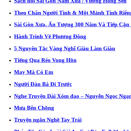
Sách nói Sài Gòn Năm Xưa | Vương Hồng Sển
Theo Chân Người Tình & Một Mảnh Tình Riên
Sài Gòn Xưa, Ấn Tượng 300 Năm Và Tiếp Cận
Hành Trình Về Phương Đông
5 Nguyên Tắc Vàng Nghĩ Giàu Làm Giàu
Tiếng Quạ Réo Vong Hồn
May Mà Có Em
Người Đàn Bà Đi Trước
Nghe Truyện Dài Xóm đạo – Nguyễn Ngọc Ngạ
Mưa Bên Chồng
Truyện ngắn Nghề Tay Trái