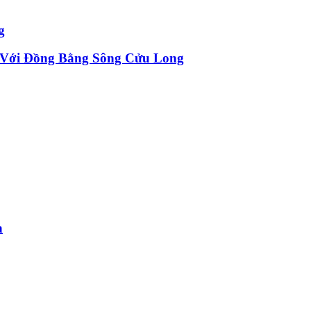
g
 Với Đồng Bằng Sông Cửu Long
n