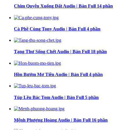
Chim Quyên Xuống Đất Audio | Bản Full 14 phần
Cà Phê Cùng Tony Audio | Bản Full 4 phần
Tạng Thư Sống Chết Audio | Bản Full 18 phần
Hồn Bướm Mơ Tiên Audio | Bản Full 4 phần
Túp Lều Bác Tom Audio | Bản Full 5 phần
Mệnh Phượng Hoàng Audio | Bản Full 16 phần