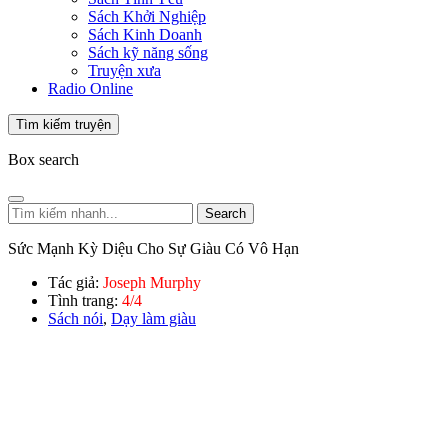
Sách Khởi Nghiệp
Sách Kinh Doanh
Sách kỹ năng sống
Truyện xưa
Radio Online
Tìm kiếm truyện
Box search
Search
Sức Mạnh Kỳ Diệu Cho Sự Giàu Có Vô Hạn
Tác giả:
Joseph Murphy
Tình trang:
4/4
Sách nói
,
Dạy làm giàu