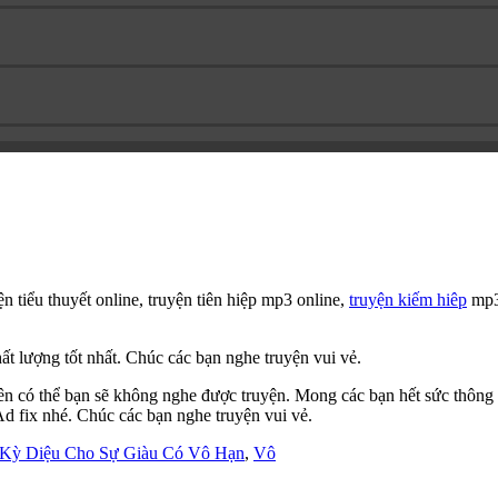
ện tiểu thuyết online, truyện tiên hiệp mp3 online,
truyện kiếm hiêp
mp3 
ất lượng tốt nhất. Chúc các bạn nghe truyện vui vẻ.
nên có thể bạn sẽ không nghe được truyện. Mong các bạn hết sức thông
 Ad fix nhé. Chúc các bạn nghe truyện vui vẻ.
Kỳ Diệu Cho Sự Giàu Có Vô Hạn
,
Vô