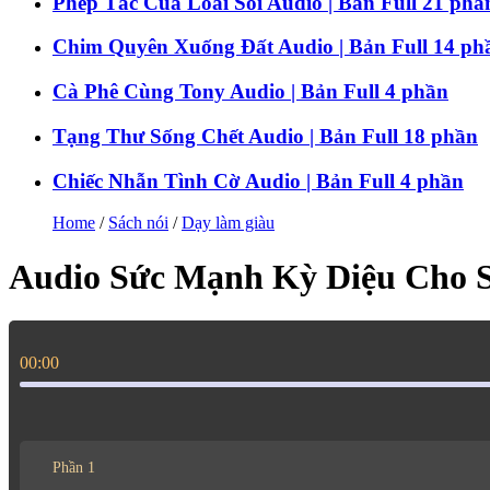
Phép Tắc Của Loài Sói Audio | Bản Full 21 phầ
Chim Quyên Xuống Đất Audio | Bản Full 14 ph
Cà Phê Cùng Tony Audio | Bản Full 4 phần
Tạng Thư Sống Chết Audio | Bản Full 18 phần
Chiếc Nhẫn Tình Cờ Audio | Bản Full 4 phần
Home
/
Sách nói
/
Dạy làm giàu
Audio Sức Mạnh Kỳ Diệu Cho 
00:00
Phần 1