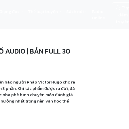
Tì
Giọng đọc
Thể loại truyện
Sách nói
Radio
kiếm
Online
truyệ
AUDIO | BẢN FULL 30
văn hào người Pháp Victor Hugo cho ra
m 3 phần. Khi tác phẩm được ra đời, đã
ác nhà phê bình chuyên môn đánh giá
h hưởng nhất trong nền văn học thế