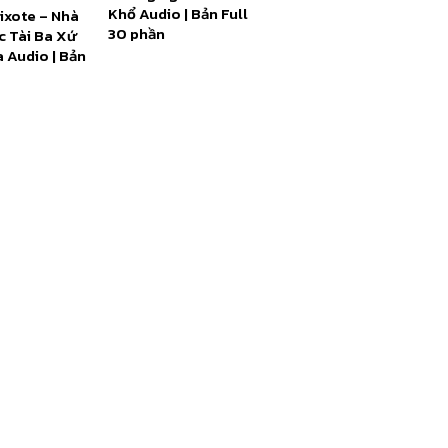
Khổ Audio | Bản Full
ixote – Nhà
30 phần
c Tài Ba Xứ
 Audio | Bản
 phần