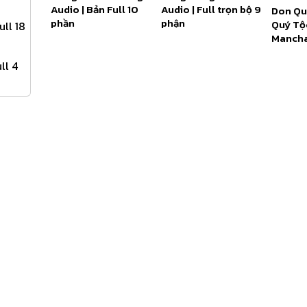
Audio | Bản Full 10
Audio | Full trọn bộ 9
Don Qu
phần
phận
Quý Tộ
ll 18
Mancha
Full 27
ll 4