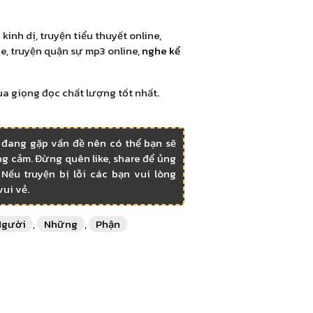
a
kinh dị, truyện tiểu thuyết online,
e, truyện quận sự mp3 online,
nghe kể
ua giọng đọc chất lượng tốt nhất.
 đang gặp vấn đề nên có thể bạn sẽ
g cảm. Đừng quên like, share để ủng
Nếu truyện bị lỗi các bạn vui lòng
vui vẻ.
Người
,
Những
,
Phận