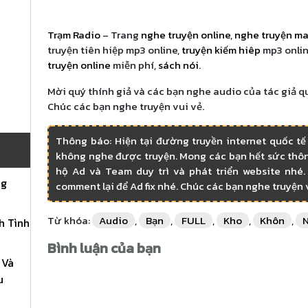
Trạm Radio
– Trang
nghe truyện online
,
nghe truyện m
truyện tiên hiệp mp3 online,
truyện kiếm hiêp
mp3 onlin
truyện online
miễn phí,
sách nói
.
Mời quý thính giả và các bạn nghe audio của tác giả q
Chúc các bạn nghe truyện vui vẻ.
Thông báo: Hiện tại đường truyền internet quốc tế
không nghe được truyện. Mong các bạn hết sức thôn
hộ Ad và Team duy trì và phát triển website nhé. 
ng
comment lại để Ad fix nhé. Chúc các bạn nghe truyện 
Từ khóa:
Audio
,
Bạn
,
FULL
,
Kho
,
Khôn
,
h Tình
Bình luận của bạn
 Và
u