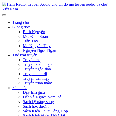
Trang chủ
Giọng đọc
Bình Nguyên
MC Đình Soạn
Trần Thy
Mc Nguyễn Huy
Nguyễn Ngọc Ngạn
Thể loại truyện
Truyện ma
Truyện kiếm hiệp
Truyện ngôn tình
Truyện kinh dị
Truyện tiên hiệp
Truyện trinh thám
Sách nói
Dạy làm giàu
Đất Và Người Nam Bộ
Sách kỹ năng sống
Sách học đường
Sách Kiến Thức Tổng Hợp
Sách Kinh Điển Thế Giới