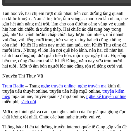
Phần Cuối
Tan học về, hai chị em rượt đuổi nhau trên con đường làng quanh
co khúc khuỷu . Nào là tre, trúc, tầm vông… mọc xen lẫn nhau, che
gần hết ánh nắng mặt trời, làm cho con đường càng vắng vẻ quạnh
hiu hơn khi chiều tà xuống thấp. Hai chiếc áo dài tung bay trong
gió, như hai cánh bướm chập chờn bay lượn hồn nhiên, nhí nhảnh
vui đùa, với tiếng cười trong trẻo vang xa tuy hai cô cũng không
còn nhỏ . Khiết Hạ năm nay mười tám tuổi, còn Khiết Thu cũng đã
mười lăm . Nhưng vì lớn lên nơi quê hẻo lánh, nên hai cô như hai
cánh hoa đồng nội đơn giản hiền hòa, mộc mạc ngây thơ . Họ sống
bên mẹ, cùng đứa em trai là Khiết Đông, năm nay vừa tròn mười
hai tuổi . Một tổ ấm bốn người lúc nào cũng rộn rã tiếng cười vui.
Nguyễn Thị Thụy Vũ
Trạm Radio
– Trang
nghe truyện online
,
nghe truyện ma
kinh dị,
truyện tiểu thuyết online, truyện tiên hiệp mp3 online,
truyện kiếm
hiêp
mp3 online, truyện quận sự mp3 online,
nghe kể truyện online
miễn phí,
sách nói
.
Mời quý thính giả và các bạn nghe audio của tác giả qua giọng đọc
chất lượng tốt nhất. Chúc các bạn nghe truyện vui vẻ.
Thông báo: Hiện tại đường truyền internet quốc tế đang gặp vấn đề