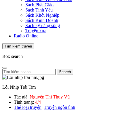
Sách Phật Giáo
Sách Tình Yêu
Sách Khởi Nghiệp
Sách Kinh Doanh
Sách kỹ năng sống
Truyện xưa
Radio Online
Tìm kiếm truyện
Box search
Search
Lỗi Nhịp Trái Tim
Tác giả:
Nguyễn Thị Thụy Vũ
Tình trang:
4/4
Thể loại truyện
,
Truyện ngôn tình