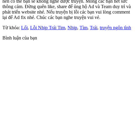
nên có thể bạn sẽ không nghe được truyện. Mong các bạn hết sức
thông cảm. Đừng quên like, share để ủng hộ Ad và Team duy trì và
phát triển website nhé. Nếu truyện bị lỗi các bạn vui lòng comment
lại để Ad fix nhé. Chúc các bạn nghe truyện vui vẻ.
Từ khóa:
Lối
,
Lỗi Nhịp Trái Tim
,
Nhịp
,
Tìm
,
Trái
,
truyện ngôn tình
Bình luận của bạn