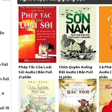
yễn
 Full
Phép Tắc Của Loài
Chim Quyên Xuống
Cà Phê
Sói Audio | Bản Full
Đất Audio | Bản Full
Audio |
21 phần
14 phần
phần
 Full
 4
ll 18