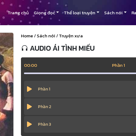
Trang chủ
Giọng đọc
Thể loại truyện
Sách nói
Ra
Home
/
Sách nói
/
Truyện xưa
AUDIO ÁI TÌNH MIẾU
00:00
Phần 1
Phần 1
Phần 2
Phần 3