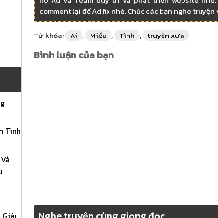
hộ Ad và Team duy trì và phát triển website nhé. 
comment lại để Ad fix nhé. Chúc các bạn nghe truyện 
Từ khóa:
Ái
,
Miếu
,
Tình
,
truyện xưa
Bình luận của bạn
ng
h Tình
 Và
u
Nghe truyện cùng giọng đọc
 Giàu