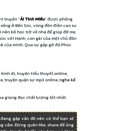
ì truyện “
Ái Tình Miếu
“ được phỏng
 sống ở Bến Súc, vùng đồn điền cao su
 nên bỏ học trở về nhà để giúp đỡ mẹ.
húc với Hạnh, con gái của một chủ đồn
thê của mình. Qua sự gặp gỡ đó Phúc
a
kinh dị, truyện tiểu thuyết online,
e, truyện quận sự mp3 online,
nghe kể
ua giọng đọc chất lượng tốt nhất.
 đang gặp vấn đề nên có thể bạn sẽ
g cảm. Đừng quên like, share để ủng