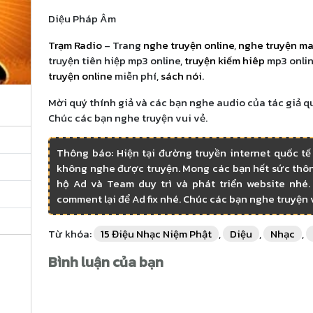
Phần 4
Diệu Pháp Âm
Trạm Radio
– Trang
nghe truyện online
,
nghe truyện m
Phần 5
truyện tiên hiệp mp3 online,
truyện kiếm hiêp
mp3 onlin
truyện online
miễn phí,
sách nói
.
Phần 6
Mời quý thính giả và các bạn nghe audio của tác giả q
Chúc các bạn nghe truyện vui vẻ.
Phần 7
Thông báo: Hiện tại đường truyền internet quốc tế
không nghe được truyện. Mong các bạn hết sức thôn
Phần 8
hộ Ad và Team duy trì và phát triển website nhé. 
comment lại để Ad fix nhé. Chúc các bạn nghe truyện 
Phần 9
Từ khóa:
15 Điệu Nhạc Niệm Phật
,
Diệu
,
Nhạc
,
Phần 10
Bình luận của bạn
Phần 11