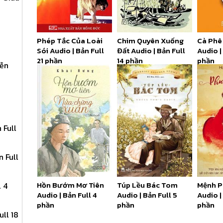
Phép Tắc Của Loài
Chim Quyên Xuống
Cà Phê
Sói Audio | Bản Full
Đất Audio | Bản Full
Audio |
21 phần
14 phần
phần
yễn
 Full
 Full
Hồn Bướm Mơ Tiên
Túp Lều Bác Tom
Mệnh 
 4
Audio | Bản Full 4
Audio | Bản Full 5
Audio |
phần
phần
phần
ll 18