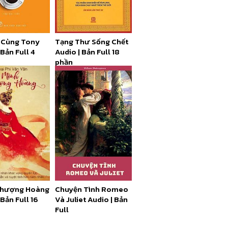
 Cùng Tony
Tạng Thư Sống Chết
 Bản Full 4
Audio | Bản Full 18
phần
Phượng Hoàng
Chuyện Tình Romeo
 Bản Full 16
Và Juliet Audio | Bản
Full