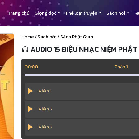
Trang chủ
Giọng đọc
Thể loại truyện
Sách nói
Ra
Home
/
Sách nói
/
Sách Phật Giáo
AUDIO 15 ĐIỆU NHẠC NIỆM PHẬT
00:00
Phần 1
Phần 1
Phần 2
Phần 3