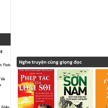
Phần 12
Phần 13
Phần 14
ng
Phần Cuối
Nghe truyện cùng giọng đọc
h Tình
 Và
u
 Giàu