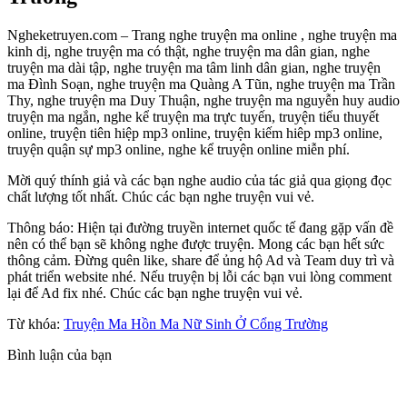
Ngheketruyen.com – Trang nghe truyện ma online , nghe truyện ma
kinh dị, nghe truyện ma có thật, nghe truyện ma dân gian, nghe
truyện ma dài tập, nghe truyện ma tâm linh dân gian, nghe truyện
ma Đình Soạn, nghe truyện ma Quàng A Tũn, nghe truyện ma Trần
Thy, nghe truyện ma Duy Thuận, nghe truyện ma nguyễn huy audio
truyện ma ngắn, nghe kể truyện ma trực tuyến, truyện tiểu thuyết
online, truyện tiên hiệp mp3 online, truyện kiếm hiêp mp3 online,
truyện quận sự mp3 online, nghe kể truyện online miễn phí.
Mời quý thính giả và các bạn nghe audio của tác giả qua giọng đọc
chất lượng tốt nhất. Chúc các bạn nghe truyện vui vẻ.
Thông báo: Hiện tại đường truyền internet quốc tế đang gặp vấn đề
nên có thể bạn sẽ không nghe được truyện. Mong các bạn hết sức
thông cảm. Đừng quên like, share để ủng hộ Ad và Team duy trì và
phát triển website nhé. Nếu truyện bị lỗi các bạn vui lòng comment
lại để Ad fix nhé. Chúc các bạn nghe truyện vui vẻ.
Từ khóa:
Truyện Ma Hồn Ma Nữ Sinh Ở Cổng Trường
Bình luận của bạn