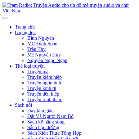
Trang chủ
Giọng đọc
Bình Nguyên
MC Đình Soạn
Trần Thy
Mc Nguyễn Huy
Nguyễn Ngọc Ngạn
Thể loại truyện
Truyện ma
Truyện kiếm hiệp
Truyện ngôn tình
Truyện kinh dị
Truyện tiên hiệp
Truyện trinh thám
Sách nói
Dạy làm giàu
Đất Và Người Nam Bộ
Sách kỹ năng sống
Sách học đường
Sách Kiến Thức Tổng Hợp
Sách Kinh Điển Thế Giới