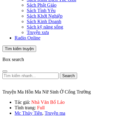
Sách Phật Giáo
Sách Tình Yêu
Sách Khởi Nghiệp
Sách Kinh Doanh
Sách kỹ năng sống
Truyện xưa
Radio Online
Tìm kiếm truyện
Box search
Search
Truyện Ma Hồn Ma Nữ Sinh Ở Cổng Trường
Tác giả:
Nhà Văn Bố Láo
Tình trang:
Full
Mc Thủy Tiên
,
Truyện ma