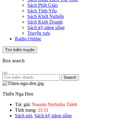
Sách Phật Giáo
Sách Tình Yêu
Sách Khởi Nghiệp
Sách Kinh Doanh
Sách kỹ năng sống
Truyện xưa
Radio Online
Tìm kiếm truyện
Box search
Search
Thiên Nga Đen
Tác giả:
Nassim Nicholas Taleb
Tình trang:
11/11
Sách nói
,
Sách kỹ năng sống