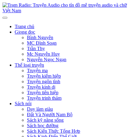
Trang chủ
Giọng đọc
Bình Nguyên
MC Đình Soạn
Trần Thy
Mc Nguyễn Huy
Nguyễn Ngọc Ngạn
Thể loại truyện
Truyện ma
Truyện kiếm hiệp
Truyện ngôn tình
Truyện kinh dị
Truyện tiên hiệp
Truyện trinh thám
Sách nói
Dạy làm giàu
Đất Và Người Nam Bộ
Sách kỹ năng sống
Sách học đường
Sách Kiến Thức Tổng Hợp
Sách Kinh Điển Thế Giới