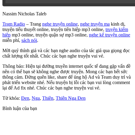
Phần 4
Nassim Nicholas Taleb
Phần 5
Trạm Radio
– Trang
nghe truyện online
,
nghe truyện ma
kinh dị,
truyện tiểu thuyết online, truyện tiên hiệp mp3 online,
truyện kiếm
hiêp
mp3 online, truyện quận sự mp3 online,
nghe kể truyện online
Phần 6
miễn phí,
sách nói
.
Mời quý thính giả và các bạn nghe audio của tác giả qua giọng đọc
Phần 7
chất lượng tốt nhất. Chúc các bạn nghe truyện vui vẻ.
Thông báo: Hiện tại đường truyền internet quốc tế đang gặp vấn đề
Phần 8
nên có thể bạn sẽ không nghe được truyện. Mong các bạn hết sức
thông cảm. Đừng quên like, share để ủng hộ Ad và Team duy trì và
phát triển website nhé. Nếu truyện bị lỗi các bạn vui lòng comment
Phần 9
lại để Ad fix nhé. Chúc các bạn nghe truyện vui vẻ.
Từ khóa:
Đen
,
Nga
,
Thiên
,
Thiên Nga Đen
Phần 10
Bình luận của bạn
Phần Cuối