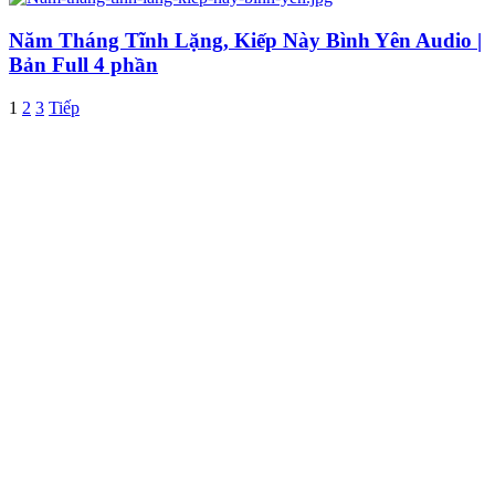
Năm Tháng Tĩnh Lặng, Kiếp Này Bình Yên Audio |
Bản Full 4 phần
1
2
3
Tiếp