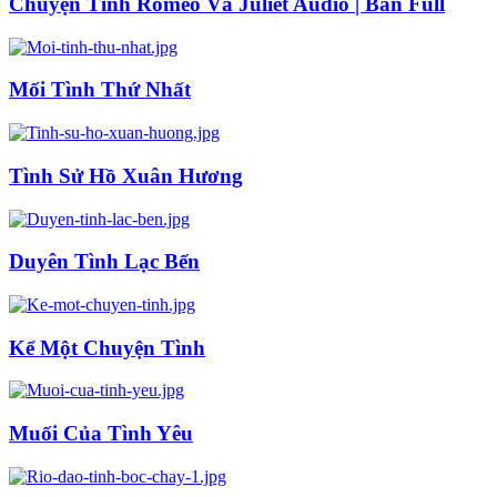
Chuyện Tình Romeo Và Juliet Audio | Bản Full
Mối Tình Thứ Nhất
Tình Sử Hồ Xuân Hương
Duyên Tình Lạc Bến
Kể Một Chuyện Tình
Muối Của Tình Yêu