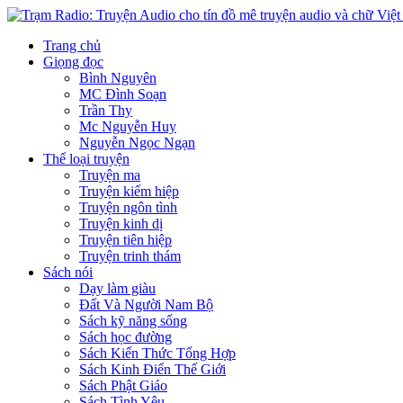
Trang chủ
Giọng đọc
Bình Nguyên
MC Đình Soạn
Trần Thy
Mc Nguyễn Huy
Nguyễn Ngọc Ngạn
Thể loại truyện
Truyện ma
Truyện kiếm hiệp
Truyện ngôn tình
Truyện kinh dị
Truyện tiên hiệp
Truyện trinh thám
Sách nói
Dạy làm giàu
Đất Và Người Nam Bộ
Sách kỹ năng sống
Sách học đường
Sách Kiến Thức Tổng Hợp
Sách Kinh Điển Thế Giới
Sách Phật Giáo
Sách Tình Yêu