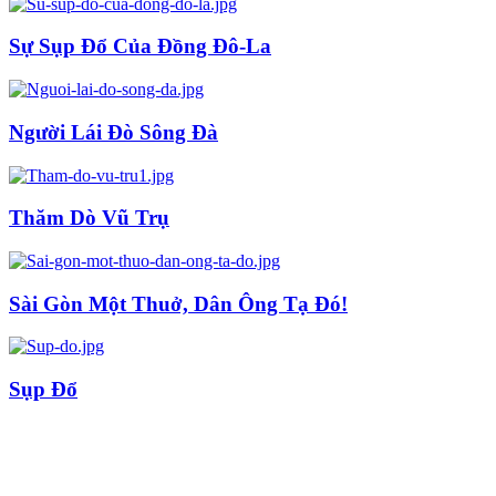
Sự Sụp Đổ Của Đồng Đô-La
Người Lái Đò Sông Đà
Thăm Dò Vũ Trụ
Sài Gòn Một Thuở, Dân Ông Tạ Đó!
Sụp Đổ