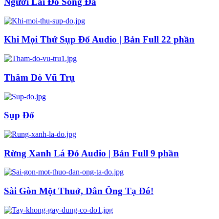
Người Lái Đò Sông Đà
Khi Mọi Thứ Sụp Đổ Audio | Bản Full 22 phần
Thăm Dò Vũ Trụ
Sụp Đổ
Rừng Xanh Lá Đỏ Audio | Bản Full 9 phần
Sài Gòn Một Thuở, Dân Ông Tạ Đó!