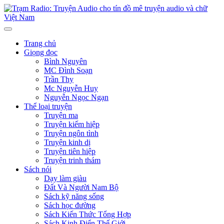
Trang chủ
Giọng đọc
Bình Nguyên
MC Đình Soạn
Trần Thy
Mc Nguyễn Huy
Nguyễn Ngọc Ngạn
Thể loại truyện
Truyện ma
Truyện kiếm hiệp
Truyện ngôn tình
Truyện kinh dị
Truyện tiên hiệp
Truyện trinh thám
Sách nói
Dạy làm giàu
Đất Và Người Nam Bộ
Sách kỹ năng sống
Sách học đường
Sách Kiến Thức Tổng Hợp
Sách Kinh Điển Thế Giới