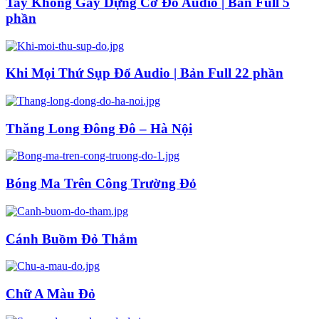
Tay Không Gây Dựng Cơ Đồ Audio | Bản Full 5
phần
Khi Mọi Thứ Sụp Đổ Audio | Bản Full 22 phần
Thăng Long Đông Đô – Hà Nội
Bóng Ma Trên Công Trường Đỏ
Cánh Buồm Đỏ Thắm
Chữ A Màu Đỏ