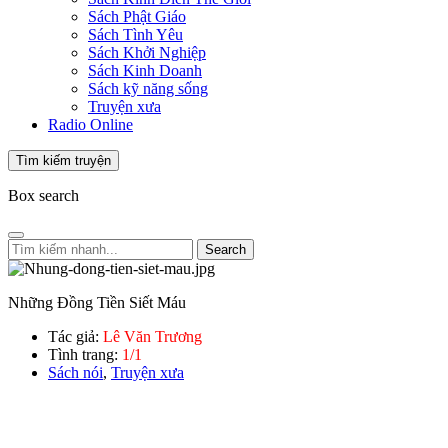
Sách Phật Giáo
Sách Tình Yêu
Sách Khởi Nghiệp
Sách Kinh Doanh
Sách kỹ năng sống
Truyện xưa
Radio Online
Tìm kiếm truyện
Box search
Search
Những Đồng Tiền Siết Máu
Tác giả:
Lê Văn Trương
Tình trang:
1/1
Sách nói
,
Truyện xưa