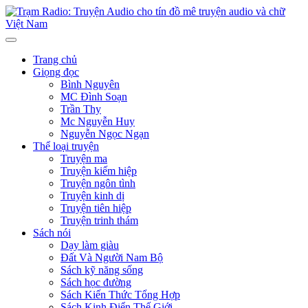
Trang chủ
Giọng đọc
Bình Nguyên
MC Đình Soạn
Trần Thy
Mc Nguyễn Huy
Nguyễn Ngọc Ngạn
Thể loại truyện
Truyện ma
Truyện kiếm hiệp
Truyện ngôn tình
Truyện kinh dị
Truyện tiên hiệp
Truyện trinh thám
Sách nói
Dạy làm giàu
Đất Và Người Nam Bộ
Sách kỹ năng sống
Sách học đường
Sách Kiến Thức Tổng Hợp
Sách Kinh Điển Thế Giới