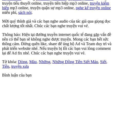
truyện tiểu thuyết online, truyện tiên hiệp mp3 online,
truyện kiếm
hiêp
mp3 online, truyện quận sự mp3 online,
nghe kể truyện online
miễn phí,
sách nói
.
Mời quý thính giả và các bạn nghe audio của tác giả qua giọng đọc
chất lượng tốt nhất. Chúc các bạn nghe truyện vui vẻ.
Thông báo: Hiện tại đường truyền internet quốc tế đang gặp vấn đề
nên có thể bạn sẽ không nghe được truyện. Mong các bạn hết sức
thông cảm. Đừng quên like, share để ủng hộ Ad và Team duy trì và
phát triển website nhé. Nếu truyện bị lỗi các bạn vui lòng comment
lại để Ad fix nhé. Chúc các bạn nghe truyện vui vẻ.
Từ khóa:
Dòng
,
Màu
,
Những
,
Những Đồng Tiền Siết Máu
,
Siết
,
Tiền
,
truyện xưa
Bình luận của bạn