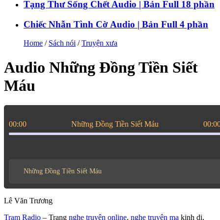
Tạng Thư Sống Chết Audio | Bản Full 18 phần
Chiếc Nhẫn Tình Cờ Audio | Bản Full 4 phần
Home
/
Sách nói
/
Truyện xưa
Audio Những Đồng Tiền Siết
Máu
00:00
Những Đồng Tiền Siết Máu
00:0
Những Đồng Tiền Siết Máu
Lê Văn Trương
Trạm Radio
– Trang
nghe truyện online
,
nghe truyện ma
kinh dị,