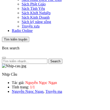
Sách Phật Giáo
Sách Tình Yêu
Sách Khởi Nghiệp
Sách Kinh Doanh
Sách kỹ năng sống
Truyện xưa
Radio Online
Tìm kiếm truyện
Box search
Search
Nhịp Cầu
Tác giả:
Nguyễn Ngọc Ngạn
Tình trang:
1/1
Nguyễn Ngọc Ngạn
,
Truyện ma