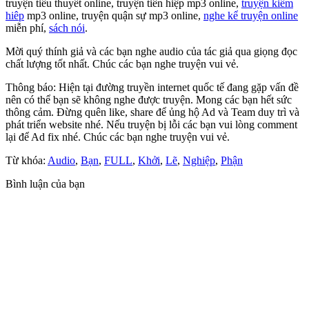
truyện tiểu thuyết online, truyện tiên hiệp mp3 online,
truyện kiếm
hiêp
mp3 online, truyện quận sự mp3 online,
nghe kể truyện online
miễn phí,
sách nói
.
Mời quý thính giả và các bạn nghe audio của tác giả qua giọng đọc
chất lượng tốt nhất. Chúc các bạn nghe truyện vui vẻ.
Thông báo: Hiện tại đường truyền internet quốc tế đang gặp vấn đề
nên có thể bạn sẽ không nghe được truyện. Mong các bạn hết sức
thông cảm. Đừng quên like, share để ủng hộ Ad và Team duy trì và
phát triển website nhé. Nếu truyện bị lỗi các bạn vui lòng comment
lại để Ad fix nhé. Chúc các bạn nghe truyện vui vẻ.
Từ khóa:
Audio
,
Bạn
,
FULL
,
Khởi
,
Lẽ
,
Nghiệp
,
Phận
Bình luận của bạn