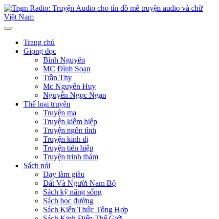
Trang chủ
Giọng đọc
Bình Nguyên
MC Đình Soạn
Trần Thy
Mc Nguyễn Huy
Nguyễn Ngọc Ngạn
Thể loại truyện
Truyện ma
Truyện kiếm hiệp
Truyện ngôn tình
Truyện kinh dị
Truyện tiên hiệp
Truyện trinh thám
Sách nói
Dạy làm giàu
Đất Và Người Nam Bộ
Sách kỹ năng sống
Sách học đường
Sách Kiến Thức Tổng Hợp
Sách Kinh Điển Thế Giới