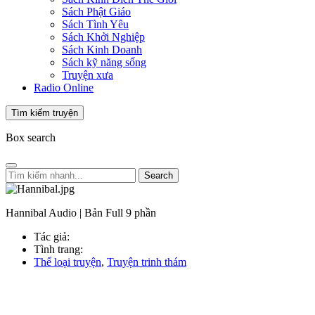
Sách Phật Giáo
Sách Tình Yêu
Sách Khởi Nghiệp
Sách Kinh Doanh
Sách kỹ năng sống
Truyện xưa
Radio Online
Tìm kiếm truyện
Box search
Search
Hannibal Audio | Bản Full 9 phần
Tác giả:
Tình trang:
Thể loại truyện
,
Truyện trinh thám