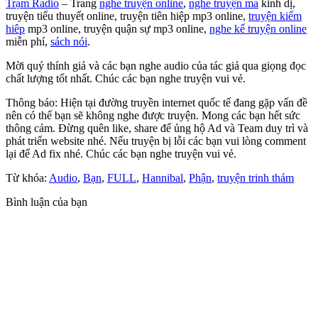
Trạm Radio
– Trang
nghe truyện online
,
nghe truyện ma
kinh dị,
truyện tiểu thuyết online, truyện tiên hiệp mp3 online,
truyện kiếm
hiêp
mp3 online, truyện quận sự mp3 online,
nghe kể truyện online
miễn phí,
sách nói
.
Mời quý thính giả và các bạn nghe audio của tác giả qua giọng đọc
chất lượng tốt nhất. Chúc các bạn nghe truyện vui vẻ.
Thông báo: Hiện tại đường truyền internet quốc tế đang gặp vấn đề
nên có thể bạn sẽ không nghe được truyện. Mong các bạn hết sức
thông cảm. Đừng quên like, share để ủng hộ Ad và Team duy trì và
phát triển website nhé. Nếu truyện bị lỗi các bạn vui lòng comment
lại để Ad fix nhé. Chúc các bạn nghe truyện vui vẻ.
Từ khóa:
Audio
,
Bạn
,
FULL
,
Hannibal
,
Phận
,
truyện trinh thám
Bình luận của bạn