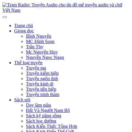
Trang chủ
Giọng đọc
Bình Nguyên
MC Đình Soạn
Trần Thy
Mc Nguyễn Huy
Nguyễn Ngọc Ngạn
Thể loại truyện
Truyện ma
Truyện kiếm hiệp
Truyện ngôn tình
Truyện kinh dị
Truyện tiên hiệp
Truyện trinh thám
Sách nói
Dạy làm giàu
Đất Và Người Nam Bộ
Sách kỹ năng sống
Sách học đường
Sách Kiến Thức Tổng Hợp
Sách Kinh Điển Thế Giới