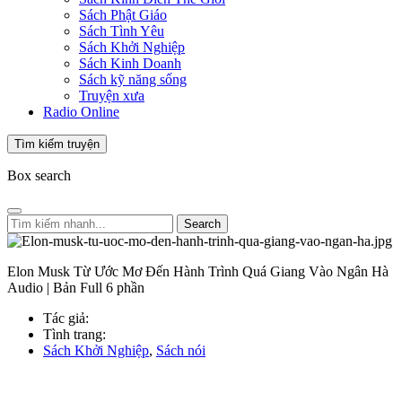
Sách Phật Giáo
Sách Tình Yêu
Sách Khởi Nghiệp
Sách Kinh Doanh
Sách kỹ năng sống
Truyện xưa
Radio Online
Tìm kiếm truyện
Box search
Search
Elon Musk Từ Ước Mơ Đến Hành Trình Quá Giang Vào Ngân Hà
Audio | Bản Full 6 phần
Tác giả:
Tình trang:
Sách Khởi Nghiệp
,
Sách nói