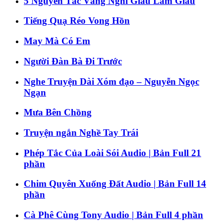
5 Nguyên Tắc Vàng Nghĩ Giàu Làm Giàu
Tiếng Quạ Réo Vong Hồn
May Mà Có Em
Người Đàn Bà Đi Trước
Nghe Truyện Dài Xóm đạo – Nguyễn Ngọc
Ngạn
Mưa Bên Chồng
Truyện ngắn Nghề Tay Trái
Phép Tắc Của Loài Sói Audio | Bản Full 21
phần
Chim Quyên Xuống Đất Audio | Bản Full 14
phần
Cà Phê Cùng Tony Audio | Bản Full 4 phần