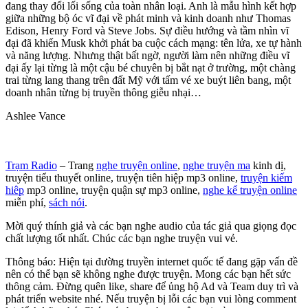
đang thay đổi lối sống của toàn nhân loại. Anh là mẫu hình kết hợp
giữa những bộ óc vĩ đại về phát minh và kinh doanh như Thomas
Edison, Henry Ford và Steve Jobs. Sự điều hướng và tầm nhìn vĩ
đại đã khiến Musk khởi phát ba cuộc cách mạng: tên lửa, xe tự hành
và năng lượng. Nhưng thật bất ngờ, người làm nên những điều vĩ
đại ấy lại từng là một cậu bé chuyên bị bắt nạt ở trường, một chàng
trai từng lang thang trên đất Mỹ với tấm vé xe buýt liên bang, một
doanh nhân từng bị truyền thông giễu nhại…
Ashlee Vance
Trạm Radio
– Trang
nghe truyện online
,
nghe truyện ma
kinh dị,
truyện tiểu thuyết online, truyện tiên hiệp mp3 online,
truyện kiếm
hiêp
mp3 online, truyện quận sự mp3 online,
nghe kể truyện online
miễn phí,
sách nói
.
Mời quý thính giả và các bạn nghe audio của tác giả qua giọng đọc
chất lượng tốt nhất. Chúc các bạn nghe truyện vui vẻ.
Thông báo: Hiện tại đường truyền internet quốc tế đang gặp vấn đề
nên có thể bạn sẽ không nghe được truyện. Mong các bạn hết sức
thông cảm. Đừng quên like, share để ủng hộ Ad và Team duy trì và
phát triển website nhé. Nếu truyện bị lỗi các bạn vui lòng comment