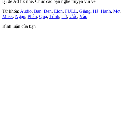
lại để Ad fix nhé. Chúc các bạn nghe truyện vui vẻ.
Từ khóa:
Audio
,
Bạn
,
Đen
,
Elon
,
FULL
,
Giảng
,
Hà
,
Hạnh
,
Mơ
,
Musk
,
Ngạn
,
Phận
,
Quạ
,
Trình
,
Từ
,
Ước
,
Vào
Bình luận của bạn