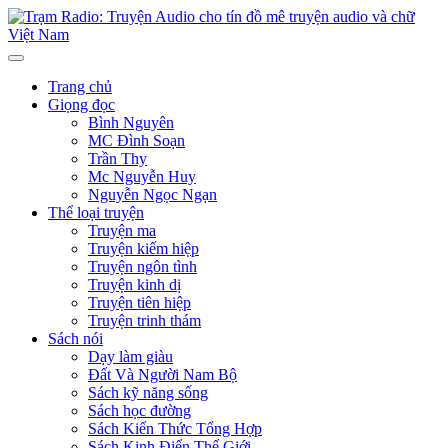
Trang chủ
Giọng đọc
Bình Nguyên
MC Đình Soạn
Trần Thy
Mc Nguyễn Huy
Nguyễn Ngọc Ngạn
Thể loại truyện
Truyện ma
Truyện kiếm hiệp
Truyện ngôn tình
Truyện kinh dị
Truyện tiên hiệp
Truyện trinh thám
Sách nói
Dạy làm giàu
Đất Và Người Nam Bộ
Sách kỹ năng sống
Sách học đường
Sách Kiến Thức Tổng Hợp
Sách Kinh Điển Thế Giới