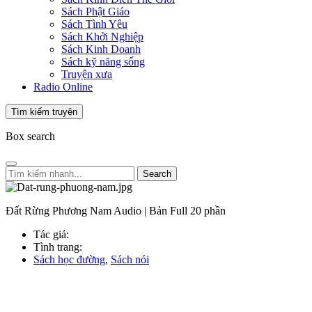
Sách Phật Giáo
Sách Tình Yêu
Sách Khởi Nghiệp
Sách Kinh Doanh
Sách kỹ năng sống
Truyện xưa
Radio Online
Tìm kiếm truyện
Box search
Search
Đất Rừng Phương Nam Audio | Bản Full 20 phần
Tác giả:
Tình trang:
Sách học đường
,
Sách nói