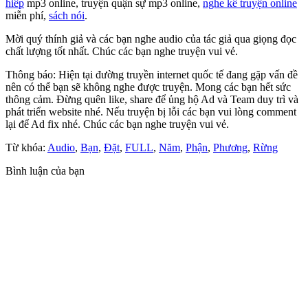
hiêp
mp3 online, truyện quận sự mp3 online,
nghe kể truyện online
miễn phí,
sách nói
.
Mời quý thính giả và các bạn nghe audio của tác giả qua giọng đọc
chất lượng tốt nhất. Chúc các bạn nghe truyện vui vẻ.
Thông báo: Hiện tại đường truyền internet quốc tế đang gặp vấn đề
nên có thể bạn sẽ không nghe được truyện. Mong các bạn hết sức
thông cảm. Đừng quên like, share để ủng hộ Ad và Team duy trì và
phát triển website nhé. Nếu truyện bị lỗi các bạn vui lòng comment
lại để Ad fix nhé. Chúc các bạn nghe truyện vui vẻ.
Từ khóa:
Audio
,
Bạn
,
Đặt
,
FULL
,
Năm
,
Phận
,
Phương
,
Rừng
Bình luận của bạn