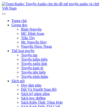
Trang chủ
Giọng đọc
Bình Nguyên
MC Đình Soạn
Trần Thy
Mc Nguyễn Huy
Nguyễn Ngọc Ngạn
Thể loại truyện
Truyện ma
Truyện kiếm hiệp
Truyện ngôn tình
Truyện kinh dị
Truyện tiên hiệp
Truyện trinh thám
Sách nói
Dạy làm giàu
Đất Và Người Nam Bộ
Sách kỹ năng sống
Sách học đường
Sách Kiến Thức Tổng Hợp
Sách Kinh Điển Thế Giới